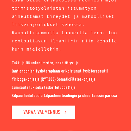
toimistotyöläisten istumatyön
aiheuttamat kireydet ja mahdolliset
liikerajoitukset kehossa.
Rauhallisemmilla tunneilla Terhi luo
rentouttavan ilmapiirin niin keholle
kuin mielellekin.
Tuki- ja liikuntaelimistön, sekä äitiys- ja
lantionpohjan fysioterapiaan erikoistunut fysioterapeutti
Yinjooga-ohjaaja (RYT200) SomaticPilates-ohjaaja
Lumilautailu- sekä lasketteluopettaja
Kilpaurheilutausta kilpacheerleadingin ja cheertanssin parissa
VARAA VALMENNUS