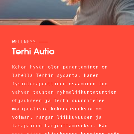
WELLNESS ———
Terhi Autio
Kehon hyvän olon parantaminen on
lähellä Terhin sydäntä. Hänen
fysioterapeuttinen osaaminen tuo
vahvan taustan ryhmäliikuntatuntien
ohjaukseen ja Terhi suunnitelee
monipuolisia kokonaisuuksia mm.
voiman, rangan liikkuvuuden ja
tasapainon harjoittamiseksi. Hän
osaa ottaa ohjauksessa huomioon myös