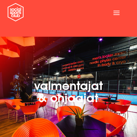
valmentajat
& ohjaajat