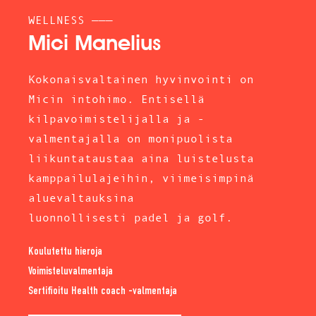
WELLNESS ———
Mici Manelius
Kokonaisvaltainen hyvinvointi on
Micin intohimo. Entisellä
kilpavoimistelijalla ja -
valmentajalla on monipuolista
liikuntataustaa aina luistelusta
kamppailulajeihin, viimeisimpinä
aluevaltauksina
luonnollisesti padel ja golf.
Koulutettu hieroja
Voimisteluvalmentaja
Sertifioitu Health coach -valmentaja