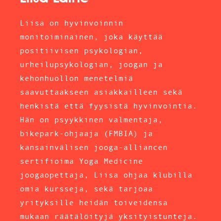
Liisa on hyvinvoinnin
monitoiminainen, joka käyttää
positiivisen psykologian,
urheilupsykologian, joogan ja
kehonhuollon menetelmiä
saavuttaakseen asiakkailleen sekä
henkistä että fyysistä hyvinvointia.
Hän on psyykkinen valmentaja,
bikepark-ohjaaja (FMBIA) ja
kansainvälisen jooga-alliancen
sertifioima Yoga Medicine
joogaopettaja, Liisa ohjaa klubilla
omia kursseja, sekä tarjoaa
yrityksille heidän toiveidensa
mukaan räätälöityjä yksityistunteja.